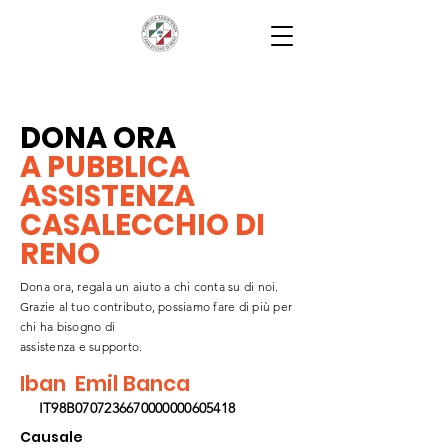
DONA ORA
A PUBBLICA
ASSISTENZA
CASALECCHIO DI
RENO
Dona ora, regala un aiuto a chi conta su di noi.
Grazie al tuo contributo, possiamo fare di più per
chi ha bisogno di
assistenza e supporto.
Iban
Emil Banca
IT98B0707236670000000605418
Causale